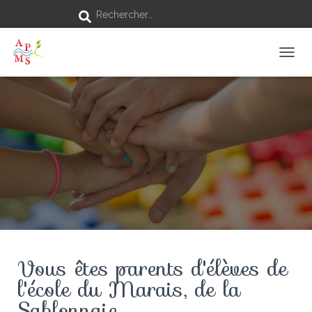
Rechercher…
D
É
P
L
I
E
R
L
A
N
A
V
I
G
A
Vous êtes parents d'élèves de
T
I
l'école du Marais, de la
O
Sablonnaie.
N