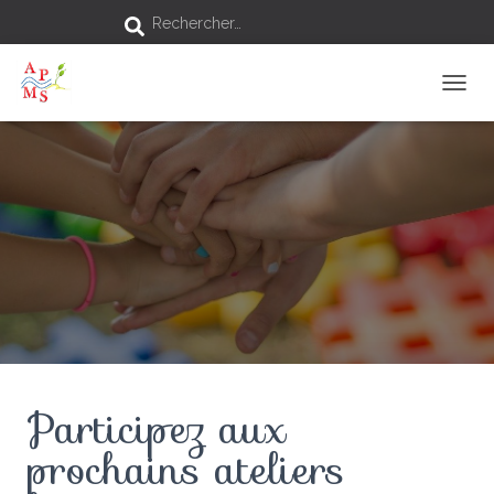
Rechercher…
D
É
P
L
I
E
R
L
A
N
A
V
I
G
A
Participez aux
T
I
prochains ateliers
O
N