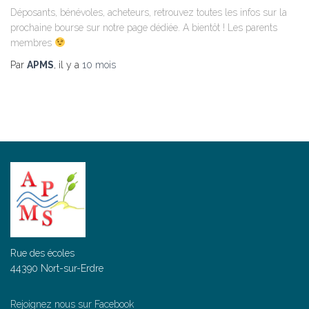
Déposants, bénévoles, acheteurs, retrouvez toutes les infos sur la
prochaine bourse sur notre page dédiée. A bientôt ! Les parents
membres
Par
APMS
, il y a
10 mois
Rue des écoles
44390 Nort-sur-Erdre
Rejoignez nous sur Facebook