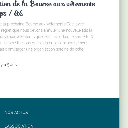
ion de la Bourse aux vêtements
ps / été.
e la prochaine Bourse aux Vêtements C’est avec
regret que nous devons annuler une nouvelle fois la
urse aux vêtements qui devait avoir lieu le samedi 10
n. Les restrictions dues à la crise sanitaire ne nous
as d’envisager une organisation sereine de cette
…
l y a
5 ans
NOS ACTUS
L’ASSOCIATION