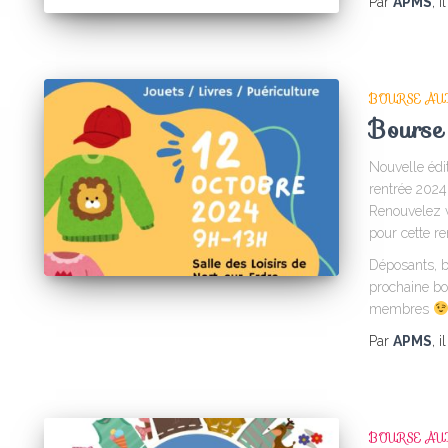
Par
APMS
, i
BOURSE AU
Bourse
Nouvelle édi
rentrée 2024 
Renouvelez v
pour cette r
Déposants, bé
prochaine bo
membres
Par
APMS
, i
BOURSE AU