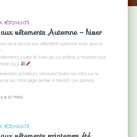
X VÊTEMENTS
 aux vêtements Automne – hiver
tion de la bourse aux vêtements automne-hiver pour la
!
êtements, jouets et livres de vos enfants à moindre coût
entrée 2024
névoles, acheteurs, retrouvez toutes les infos sur la
urse sur notre page dédiée. A bientôt ! Les parents
l y a
10 mois
X VÊTEMENTS
aux vêtements printemps été