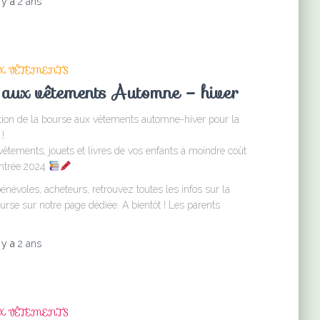
l y a
2 ans
X VÊTEMENTS
 aux vêtements Automne – hiver
tion de la bourse aux vêtements automne-hiver pour la
!
êtements, jouets et livres de vos enfants à moindre coût
entrée 2024
névoles, acheteurs, retrouvez toutes les infos sur la
urse sur notre page dédiée. A bientôt ! Les parents
l y a
2 ans
X VÊTEMENTS