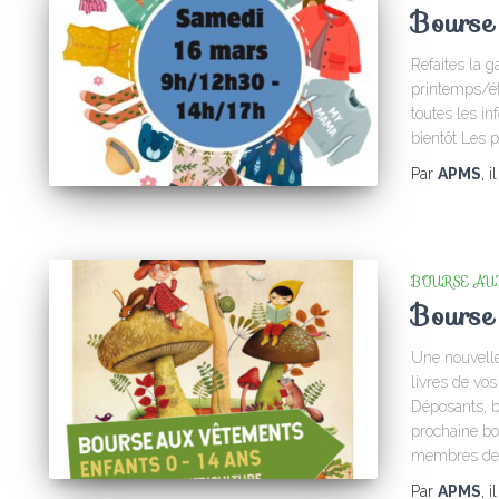
Bourse 
Refaites la 
printemps/ét
toutes les in
bientôt Les
Par
APMS
, i
BOURSE AU
Bourse
Une nouvelle
livres de vo
Déposants, bé
prochaine bo
membres de
Par
APMS
, i