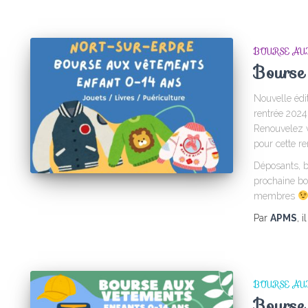
BOURSE AU
Bourse
Nouvelle édi
rentrée 2024 
Renouvelez v
pour cette r
Déposants, bé
prochaine bo
membres
Par
APMS
, i
BOURSE AU
Bourse 