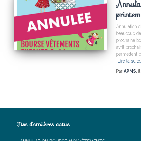
Annulat
printem
Annulation d
beaucoup de 
prochaine bo
avril prochai
permettent p
Lire la suite
Par
APMS
, i
Nos dernières actus