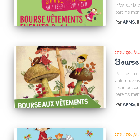
infos sur la
parents mem
Par
APMS
, i
BOURSE AU
Bourse
Refaites la 
automne/hive
les infos sur
parents mem
Par
APMS
, i
BOURSE AU