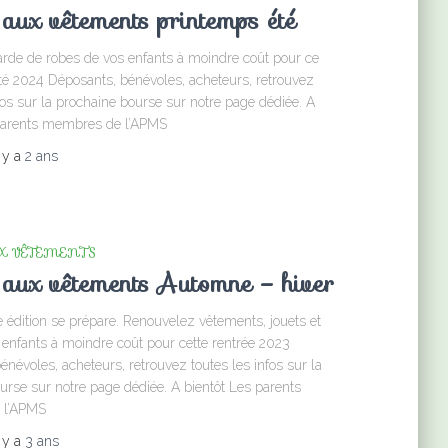
aux vêtements printemps été
garde de robes de vos enfants à moindre coût pour ce
é 2024 Déposants, bénévoles, acheteurs, retrouvez
fos sur la prochaine bourse sur notre page dédiée. A
 parents membres de l’APMS
l y a
2 ans
X VÊTEMENTS
 aux vêtements Automne – hiver
 édition se prépare. Renouvelez vêtements, jouets et
s enfants à moindre coût pour cette rentrée 2023
névoles, acheteurs, retrouvez toutes les infos sur la
urse sur notre page dédiée. A bientôt Les parents
 l’APMS
l y a
3 ans