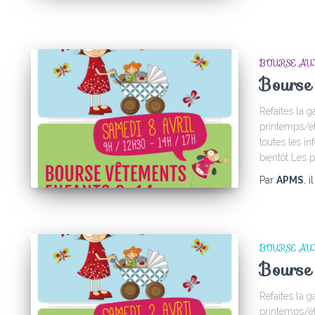
BOURSE AU
Bourse 
Refaites la 
printemps/ét
toutes les in
bientôt Les
Par
APMS
, i
BOURSE AU
Bourse 
Refaites la 
printemps/ét