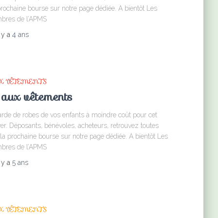
 prochaine bourse sur notre page dédiée. A bientôt Les
bres de l’APMS
l y a
4 ans
X VÊTEMENTS
 aux vêtements
garde de robes de vos enfants à moindre coût pour cet
r. Déposants, bénévoles, acheteurs, retrouvez toutes
 la prochaine bourse sur notre page dédiée. A bientôt Les
bres de l’APMS
l y a
5 ans
X VÊTEMENTS