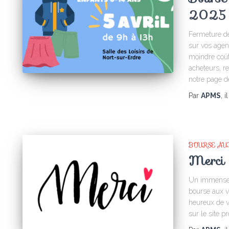
2025
Fermeture de
sur vos agen
moindre coût
acheteurs, re
notre page d
Par
APMS
, i
BOURSE AU
Merci 
Un immense m
bourse aux v
heureux de v
sur le site 