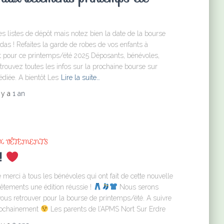
s listes de dépôt mais notez bien la date de la bourse
das ! Refaites la garde de robes de vos enfants à
 pour ce printemps/été 2025 Déposants, bénévoles,
trouvez toutes les infos sur la prochaine bourse sur
édiée. A bientôt Les
Lire la suite…
l y a
1 an
X VÊTEMENTS
!
erci à tous les bénévoles qui ont fait de cette nouvelle
êtements une édition réussie !
Nous serons
ous retrouver pour la bourse de printemps/été. A suivre
prochainement
Les parents de l’APMS Nort Sur Erdre