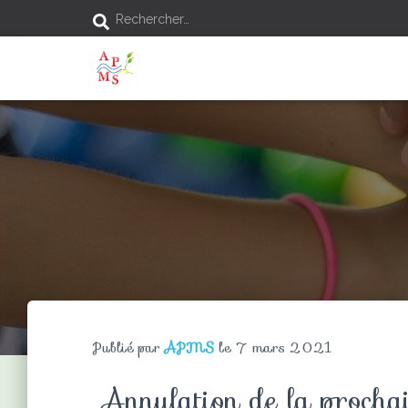
Rechercher…
Publié par
APMS
le
7 mars 2021
Annulation de la procha