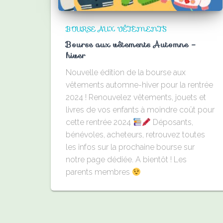
BOURSE AUX VÊTEMENTS
Bourse aux vêtements Automne –
hiver
Nouvelle édition de la bourse aux
vêtements automne-hiver pour la rentrée
2024 ! Renouvelez vêtements, jouets et
livres de vos enfants à moindre coût pour
cette rentrée 2024
Déposants,
bénévoles, acheteurs, retrouvez toutes
les infos sur la prochaine bourse sur
notre page dédiée. A bientôt ! Les
parents membres