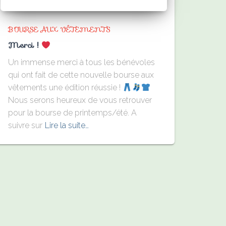
BOURSE AUX VÊTEMENTS
Merci !
Un immense merci à tous les bénévoles
qui ont fait de cette nouvelle bourse aux
vêtements une édition réussie !
Nous serons heureux de vous retrouver
pour la bourse de printemps/été. A
suivre sur
Lire la suite…