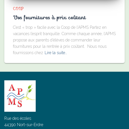
COOP
Vos fournitures à prix coûtant
C’est « trop » facile avec la Coop de l’APMS Partez en
vacances l’esprit tranquille. Comme chaque année, l’APMS
propose aux parents d’élèves de commander leur
fournitures pour la rentrée à prix coûtant. Nous nous
fournissons chez
Lire la suite…
Rue des écoles
44390 Nort-sur-Erdre