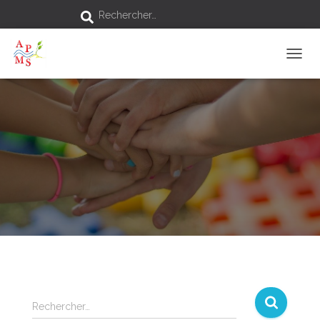
Rechercher…
D
É
P
L
I
E
R
L
A
N
A
V
I
G
A
T
I
O
Rechercher…
N